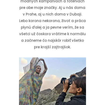
módnych kampaniach a foteniach
pre obe moje značky. Aj u nás doma
v Prahe, aj u nich doma v Dubaji.
Lebo korona nekorona, život a práca
plynú ďalej a ja pevne verím, že sa
všetci už čoskoro vrátime k normálu
a začneme čo najskôr robiť všetko
pre krajší zajtrajšok.