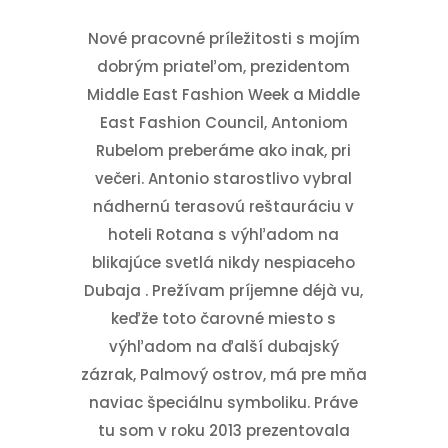
Nové pracovné príležitosti s mojím
dobrým priateľom, prezidentom
Middle East Fashion Week a Middle
East Fashion Council, Antoniom
Rubelom preberáme ako inak, pri
večeri. Antonio starostlivo vybral
nádhernú terasovú reštauráciu v
hoteli Rotana s výhľadom na
blikajúce svetlá nikdy nespiaceho
Dubaja . Prežívam príjemne déjà vu,
keďže toto čarovné miesto s
výhľadom na ďalší dubajský
zázrak, Palmový ostrov, má pre mňa
naviac špeciálnu symboliku. Práve
tu som v roku 2013 prezentovala