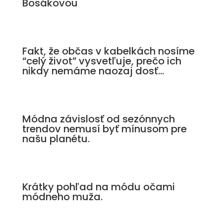
Bosákovou
Fakt, že občas v kabelkách nosíme
“celý život” vysvetľuje, prečo ich
nikdy nemáme naozaj dosť…
Módna závislosť od sezónnych
trendov nemusí byť mínusom pre
našu planétu.
Krátky pohľad na módu očami
módneho muža.