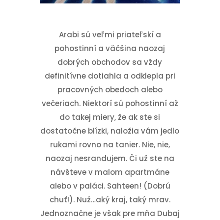
Arabi sú veľmi priateľskí a
pohostinní a väčšina naozaj
dobrých obchodov sa vždy
definitívne dotiahla a odklepla pri
pracovných obedoch alebo
večeriach. Niektorí sú pohostinní až
do takej miery, že ak ste si
dostatočne blízki, naložia vám jedlo
rukami rovno na tanier. Nie, nie,
naozaj nesrandujem. Či už ste na
návšteve v malom apartmáne
alebo v paláci. Sahteen! (Dobrú
chuť!). Nuž…aký kraj, taký mrav.
Jednoznačne je však pre mňa Dubaj