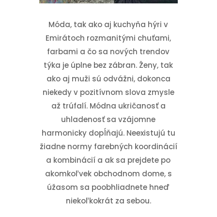
Móda, tak ako aj kuchyňa hýri v
Emirátoch rozmanitými chuťami,
farbami a čo sa nových trendov
týka je úplne bez zábran. Ženy, tak
ako aj muži sú odvážni, dokonca
niekedy v pozitívnom slova zmysle
až trúfalí. Módna ukričanosť a
uhladenosť sa vzájomne
harmonicky dopĺňajú. Neexistujú tu
žiadne normy farebných koordinácií
a kombinácií a ak sa prejdete po
akomkoľvek obchodnom dome, s
úžasom sa poobhliadnete hneď
niekoľkokrát za sebou.